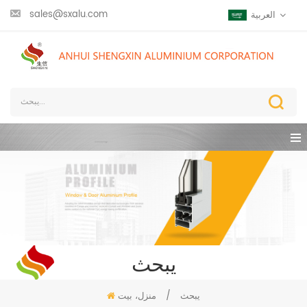
sales@sxalu.com
العربية
يبحث
يبحث
/
منزل، بيت