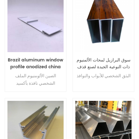
سوق البرازيل لمحات الألمنيوم
Brazil aluminum window
ذات النوعية الجيدة لصنع قذف
profile anodized china
للأبواب والنوافذ
aluminum window
البثق الشخصي للأبواب والنوافذ
الصين الألومنيوم
الملف
profile
الشخصي نافذة بأكسيد