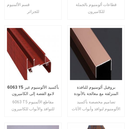
الشخصي
قطاعات ألومنيوم بالجملة
قسم الألمنيوم Shengxin الرسم
للكاميرون
للجزائر
بروفيل ألومنيوم للنافذة
6063 T5 بأكسيد الألومنيوم غير
المنزلقة مع معالجة بالأنودة
لامع الفضة إلى الكاميرون
والرحلان الكهربي
أفريقيا
تصاميم مخصصة بأكسيد
6063 T5 مقاطع الألمنيوم
الألومنيوم لنوافذ وأبواب الأثاث
للنوافذ والأبواب للكاميرون