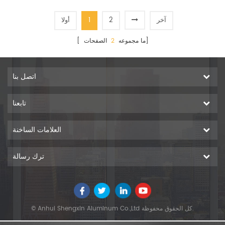
آخر
2
1
أولا
الصفحات]
[ ما مجموعه
2
اتصل بنا
تابعنا
العلامات الساخنة
ترك رسالة
© Anhui Shengxin Aluminum Co.,Ltd كل الحقوق محفوظة.