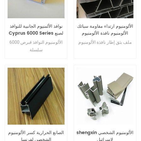
الألومنيوم ارتداء مقاومة سبائك
نوافذ الألمنيوم الجانبية للنوافذ
الألومنيوم نافذة الألومنيوم
Cyprus 6000 Series لصنع
الإطار النتوء الملف الشخصي
الأبواب والنوافذ
ملف بثق إطار نافذة الألومنيوم
الألومنيوم النوافذ قبرص 6000
سلسلة
shengxin الألومنيوم الشخصي
الصانع الحرارية كسر الألومنيوم
لإسرائيل
الشخصي لفرنسا