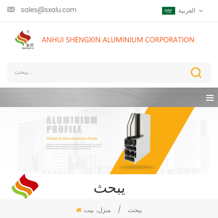
sales@sxalu.com
العربية
يبحث
يبحث
/
منزل، بيت