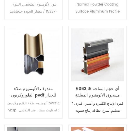
الشخصي
Normal Powder Coating
بثق الألومنيوم الشخصي النتوء ،
Surface Aluminum Profile
معيار الجودة جيجابايت / t5237-
2008
Thickness: 60-100 micro
6063 t5 أي حجم المتاحة
مقذوف الألومنيوم طلاء
مسحوق الألومنيوم المغلفة
الفلوروكربون pvdf للجدار
الشخصي لإطار الباب والنافذة
الستار
ألومنيوم طلاء الفلوروكربون pvdf &
1. قدرة الإنتاج الكبيرة و أمبير ؛ فترة
nbsp؛ له تلوث ممتاز ضد التلاشي ،
تسليم أسرع: بطاقة إنتاج سنوية
ومضاد للزهر ، ومضاد للغلاف الجوي
60،000 طن ، و 900 عامل.
(المطر الحمضي ، وما إلى ذلك) ،
2. سعر تنافسي: كونها تقع في الصين