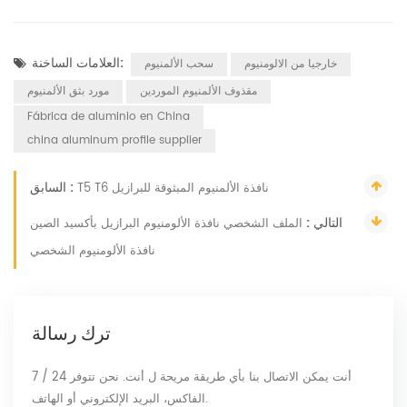
العلامات الساخنة:
خارجيا من الالومنيوم
سحب الألمنيوم
مقذوف الألمنيوم الموردين
مورد بثق الألمنيوم
Fábrica de aluminio en China
china aluminum profile supplier
السابق :
T5 T6 نافذة الألمنيوم المبثوقة للبرازيل
التالي :
الملف الشخصي نافذة الألومنيوم البرازيل بأكسيد الصين
نافذة الألومنيوم الشخصي
ترك رسالة
أنت يمكن الاتصال بنا بأي طريقة مريحة ل أنت. نحن تتوفر 24 / 7
الفاكس، البريد الإلكتروني أو الهاتف.