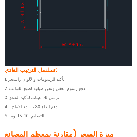
تسلسل الترتيب العادي:
1. تأكيد الرسومات والألوان والسعر.
2. دفع رسوم العفن ونحن طبقية لصنع القوالب.
3. نرسل لك عينات لتأكيد الحجز.
4. دفع إيداع 30٪ ، بدء الإنتاج ؛
5. التسليم: 10-15 يوما
ميزة السعر (مقارنة بمعظم المصانع