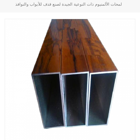
لمحات الألمنيوم ذات النوعية الجيدة لصنع قذف للأبواب والنوافذ