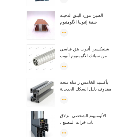
الصين مورد البثق الدفيئة
شقة إثيوبيا الألومنيوم
الشخصي
شنغكسين أنبوب بثق قياسي
من سبائك الألومنيوم أنبوب
دائري من الألومنيوم (دائرة)
مظهر
بأكسيد الخامس ر قناة فتحة
مقذوف دليل السكك الحديدية
الصناعية للطن الواحد من
الألومنيوم الشخصي
الألومنيوم الشخصي انزلاق
باب خزانة المصنع ،
الألومنيوم الشخصي لخزانة
الملابس ، OEM خزانة